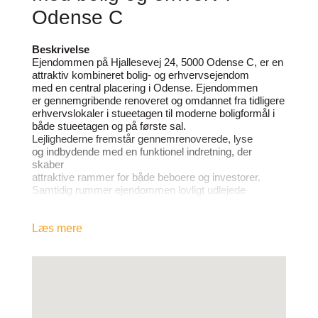
Odense C
Beskrivelse
Ejendommen på Hjallesevej 24, 5000 Odense C, er en
attraktiv kombineret bolig- og erhvervsejendom
med en central placering i Odense. Ejendommen
er gennemgribende renoveret og omdannet fra tidligere
erhvervslokaler i stueetagen til moderne boligformål i
både stueetagen og på første sal.
Lejlighederne fremstår gennemrenoverede, lyse
og indbydende med en funktionel indretning, der
skaber
attraktive rammer for både beboere og investorer.
Samtidig rummer ejendommen lovligt udlejede
erhvervslokaler i kælderen, hvilket bidrager til
ejendommens fleksible anvendelse og
investeringsmæssige attraktivitet.
Læs mere
Ejendommen omfatter et samlet etageareal på 377
m², heraf 284 m² boligareal og 93 m² erhvervsareal.
Med sin kombination af bolig og erhverv tilbyder
ejendommen en spændende mulighed i et attraktivt
område af Odense.
Beliggenheden