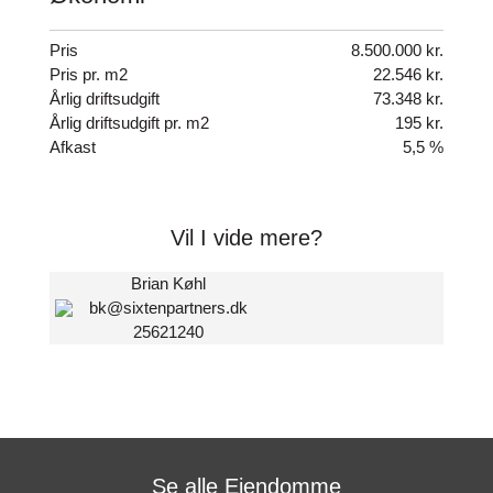
på samme adresse
Attraktiv mulighed for udlejning af bolig- og
Pris
8.500.000 kr.
erhvervsenheder
Pris pr. m2
22.546 kr.
Velegnet til liberale erhverv, administration, kontor
Årlig driftsudgift
73.348 kr.
eller lignende formål
Årlig driftsudgift pr. m2
195 kr.
Fleksibel ejendom med mulighed for videreførelse af
Afkast
5,5 %
den eksisterende anvendelse
Ejendommens nuværende indretning og
Vil I vide mere?
anvendelse skaber en høj grad af fleksibilitet og giver
køber mulighed for at videreføre driften eller tilpasse
ejendommen inden for gældende planforhold.
Brian Køhl
bk@sixtenpartners.dk
25621240
Se alle Ejendomme