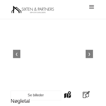
❮
❯
Se billeder
Nøgletal