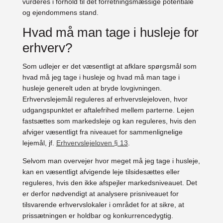
vurderes i forhold til det forretningsmæssige potentiale
og ejendommens stand.
Hvad må man tage i husleje for
erhverv?
Som udlejer er det væsentligt at afklare spørgsmål som
hvad må jeg tage i husleje og hvad må man tage i
husleje generelt uden at bryde lovgivningen.
Erhvervslejemål reguleres af erhvervslejeloven, hvor
udgangspunktet er aftalefrihed mellem parterne. Lejen
fastsættes som markedsleje og kan reguleres, hvis den
afviger væsentligt fra niveauet for sammenlignelige
lejemål, jf.
Erhvervslejeloven § 13
.
Selvom man overvejer hvor meget må jeg tage i husleje,
kan en væsentligt afvigende leje tilsidesættes eller
reguleres, hvis den ikke afspejler markedsniveauet. Det
er derfor nødvendigt at analysere prisniveauet for
tilsvarende erhvervslokaler i området for at sikre, at
prissætningen er holdbar og konkurrencedygtig.