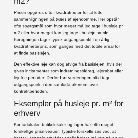
m2?
Prisen opgøres ofte i kvadratmeter for at lette
sammenligningen på tværs af ejendomme. Her opstår
ofte spørgsmål som hvor meget må jeg tage i husleje pr
m2 eller hvor meget kan jeg tage i husleje samlet.
Beregningen tager typisk udgangspunkt i en årlig
kvadratmeterpris, som ganges med det totale areal for
at finde basislejen.
Den effektive leje kan dog afvige fra basislejen, hvis der
gives incitamenter som indretningsbidrag, lejerabat eller
lejefrie perioder. Derfor bør vurderingen altid tage
udgangspunkt i den samlede økonomi over
kontraktperioden.
Eksempler på husleje pr. m² for
erhverv
Kontorlokaler, butikslokaler og lager har ofte meget
forskellige prisniveauer. Typiske forskelle ses ved, at
kontor i centrale områder opnår højere m²-pris på grund