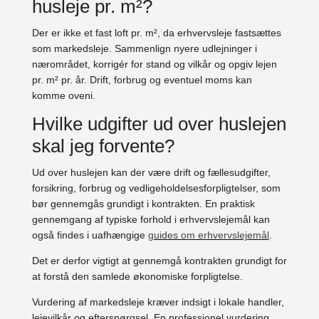
husleje pr. m²?
Der er ikke et fast loft pr. m², da erhvervsleje fastsættes
som markedsleje. Sammenlign nyere udlejninger i
nærområdet, korrigér for stand og vilkår og opgiv lejen
pr. m² pr. år. Drift, forbrug og eventuel moms kan
komme oveni.
Hvilke udgifter ud over huslejen
skal jeg forvente?
Ud over huslejen kan der være drift og fællesudgifter,
forsikring, forbrug og vedligeholdelsesforpligtelser, som
bør gennemgås grundigt i kontrakten. En praktisk
gennemgang af typiske forhold i erhvervslejemål kan
også findes i uafhængige
guides om erhvervslejemål
.
Det er derfor vigtigt at gennemgå kontrakten grundigt for
at forstå den samlede økonomiske forpligtelse.
Vurdering af markedsleje kræver indsigt i lokale handler,
lejevilkår og efterspørgsel. En professionel vurdering