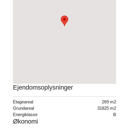
og mere traditionelle kontoropdelinger.
Det høje renoveringsniveau, den markante arkitektur
og den attraktive beliggenhed gør lejemålet ideelt for
virksomheder, der ønsker at signalere kvalitet,
professionalisme og identitet.
Konklusion
Et kontorlejemål med karakter, fleksibilitet og en belig-
genhed, der styrker virksomhedens profil.
Ejendomsoplysninger
Etageareal
269 m2
Grundareal
31825 m2
Energiklasse
B
Økonomi