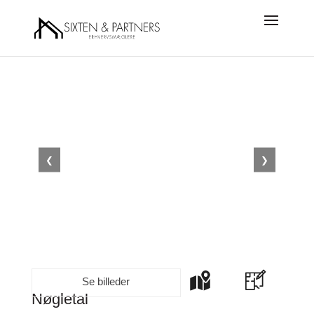
❮
❯
Se billeder
Nøgletal