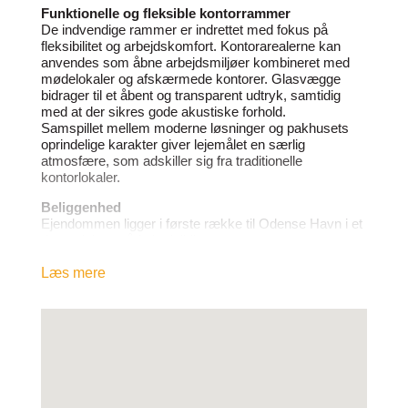
Funktionelle og fleksible kontorrammer
De indvendige rammer er indrettet med fokus på
fleksibilitet og arbejdskomfort. Kontorarealerne kan
anvendes som åbne arbejdsmiljøer kombineret med
mødelokaler og afskærmede kontorer. Glasvægge
bidrager til et åbent og transparent udtryk, samtidig
med at der sikres gode akustiske forhold.
Samspillet mellem moderne løsninger og pakhusets
oprindelige karakter giver lejemålet en særlig
atmosfære, som adskiller sig fra traditionelle
kontorlokaler.
Beliggenhed
Ejendommen ligger i første række til Odense Havn i et
dynamisk område i udvikling.
Beliggenheden giver nærhed til både centrum, let
adgang til indfaldsveje og gode forbindelser til offentlig
Læs mere
transport. Området er kendetegnet ved attraktive
erhvervsadresser, rekreative muligheder og et
voksende miljø af virksomheder.
Muligheder
Lejemålet på Sverigesgade 6, 1. tv. rummer mange
indretningsmuligheder og kan tilpasses virksomheder
med behov for både samarbejdszoner, mødefaciliteter